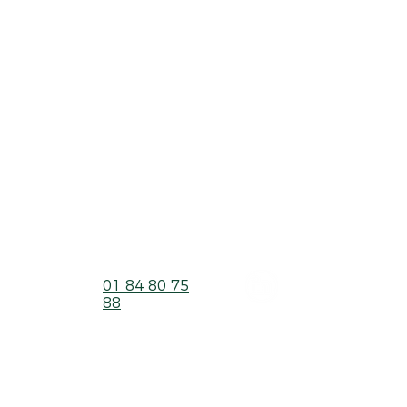
ienes alguna pregunta o quieres un catá
de nuestros productos ?
Enviar
o
01 84 80 75
LinkedIn
88
Avisos legales
©2026 pero Green Keli.