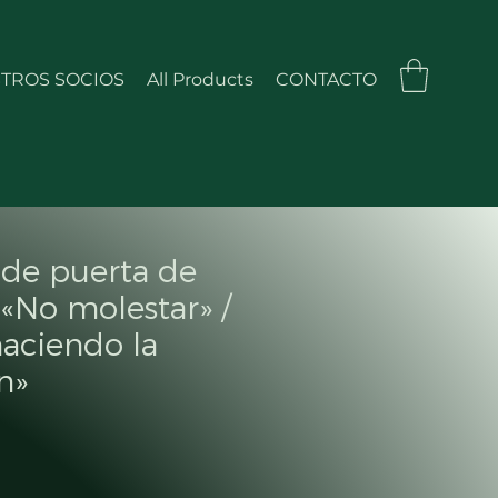
TROS SOCIOS
All Products
CONTACTO
 de puerta de
«No molestar» /
haciendo la
n»