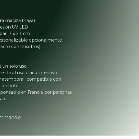
ra maciza (haya)
esión UV LED
dar: 7 x 21 cm
personalizable opcionalmente 
acto con nosotros)
e un solo uso
tente al uso diario intensivo
y atemporal, compatible con 
o de hotel
sponsable en Francia por personas 
dad
ommande
oduits par commande.