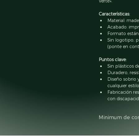
Verte».
Características:
Material: made
Acabado: impr
Formato están
Sin logotipo; 
(ponte en cont
Puntos clave:
Sin plásticos d
Duradero, resis
Diseño sobrio 
cualquier estil
Fabricación re
con discapaci
Minimum de c
Minimum de 10 pr